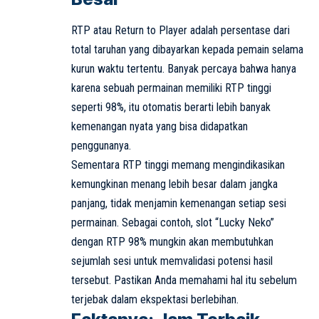
RTP atau Return to Player adalah persentase dari
total taruhan yang dibayarkan kepada pemain selama
kurun waktu tertentu. Banyak percaya bahwa hanya
karena sebuah permainan memiliki RTP tinggi
seperti 98%, itu otomatis berarti lebih banyak
kemenangan nyata yang bisa didapatkan
penggunanya.
Sementara RTP tinggi memang mengindikasikan
kemungkinan menang lebih besar dalam jangka
panjang, tidak menjamin kemenangan setiap sesi
permainan. Sebagai contoh, slot “Lucky Neko”
dengan RTP 98% mungkin akan membutuhkan
sejumlah sesi untuk memvalidasi potensi hasil
tersebut. Pastikan Anda memahami hal itu sebelum
terjebak dalam ekspektasi berlebihan.