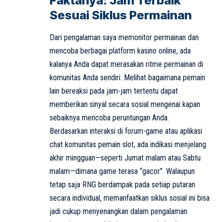
Faktanya: Jam Terbaik
Sesuai Siklus Permainan
Dari pengalaman saya memonitor permainan dan
mencoba berbagai platform kasino online, ada
kalanya Anda dapat merasakan ritme permainan di
komunitas Anda sendiri. Melihat bagaimana pemain
lain bereaksi pada jam-jam tertentu dapat
memberikan sinyal secara sosial mengenai kapan
sebaiknya mencoba peruntungan Anda.
Berdasarkan interaksi di forum-game atau aplikasi
chat komunitas pemain slot, ada indikasi menjelang
akhir mingguan—seperti Jumat malam atau Sabtu
malam—dimana game terasa “gacor”. Walaupun
tetap saja RNG berdampak pada setiap putaran
secara individual, memanfaatkan siklus sosial ini bisa
jadi cukup menyenangkan dalam pengalaman