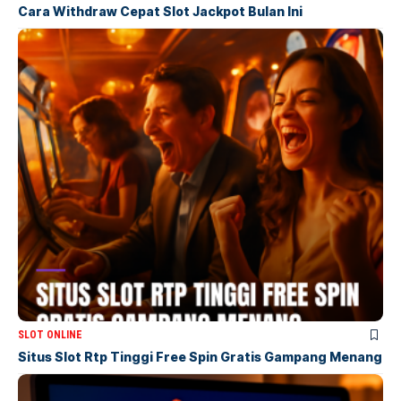
Cara Withdraw Cepat Slot Jackpot Bulan Ini
SLOT ONLINE
Situs Slot Rtp Tinggi Free Spin Gratis Gampang Menang