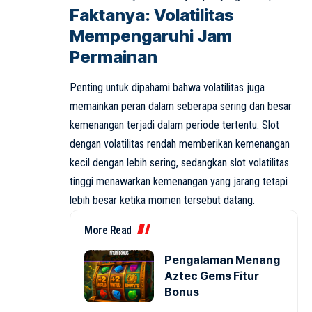
Faktanya: Volatilitas
Mempengaruhi Jam
Permainan
Penting untuk dipahami bahwa volatilitas juga
memainkan peran dalam seberapa sering dan besar
kemenangan terjadi dalam periode tertentu. Slot
dengan volatilitas rendah memberikan kemenangan
kecil dengan lebih sering, sedangkan slot volatilitas
tinggi menawarkan kemenangan yang jarang tetapi
lebih besar ketika momen tersebut datang.
More Read
Pengalaman Menang
Aztec Gems Fitur
Bonus