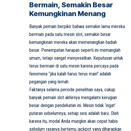
Bermain, Semakin Besar
Kemungkinan Menang
Banyak pemain berpikir bahwa semakin lama mereka
bermain pada satu mesin slot, semakin besar
kemungkinan mereka akan memenangkan hadiah
besar. Penempatan harapan seperti ini memanglah
umum, tetapi sangat menyesatkan. Keputusan untuk
terus bermain di satu mesin karena percaya pada
fenomena “jika kalah harus terus main” adalah
pegangan yang lemah.
Faktanya selama periode penelitian saya, cukup
banyak pemain slot akhirnya mengalami kerugian
besar dengan pendekatan ini. Mesin tidak ‘ingat’
putaran sebelumnya; setiap sesi adalah baru. Oleh
karena itu, modal Anda mungkin akan cepat habis
sebelum rasanya bertemu jackpot yang diharapkan.