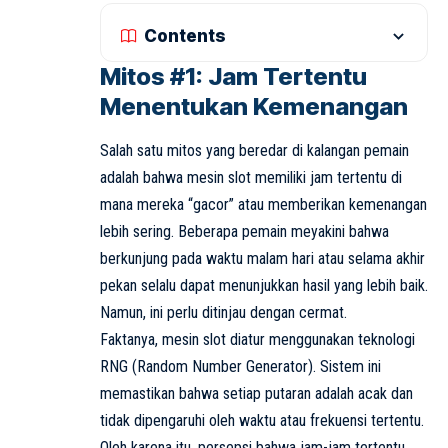
Contents
Mitos #1: Jam Tertentu
Menentukan Kemenangan
Salah satu mitos yang beredar di kalangan pemain
adalah bahwa mesin slot memiliki jam tertentu di
mana mereka “gacor” atau memberikan kemenangan
lebih sering. Beberapa pemain meyakini bahwa
berkunjung pada waktu malam hari atau selama akhir
pekan selalu dapat menunjukkan hasil yang lebih baik.
Namun, ini perlu ditinjau dengan cermat.
Faktanya,
mesin slot
diatur menggunakan teknologi
RNG (Random Number Generator). Sistem ini
memastikan bahwa setiap putaran adalah acak dan
tidak dipengaruhi oleh waktu atau frekuensi tertentu.
Oleh karena itu, persepsi bahwa jam-jam tertentu