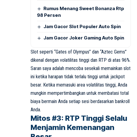
Rumus Menang Sweet Bonanza Rtp
98 Persen
Jam Gacor Slot Populer Auto Spin
Jam Gacor Joker Gaming Auto Spin
Slot seperti “Gates of Olympus” dan “Aztec Gems”
dikenal dengan volatilitas tinggi dan RTP di atas 96%.
Saran saya adalah mencoba sesekali memainkan slot
ini ketika harapan tidak terlalu tinggi untuk jackpot
besar. Ketika memasuki area volatilitas tinggi, Anda
mungkin mempertimbangkan untuk membatasi total
biaya bermain Anda setiap sesi berdasarkan bankroll
Anda.
Mitos #3: RTP Tinggi Selalu
Menjamin Kemenangan
Besar