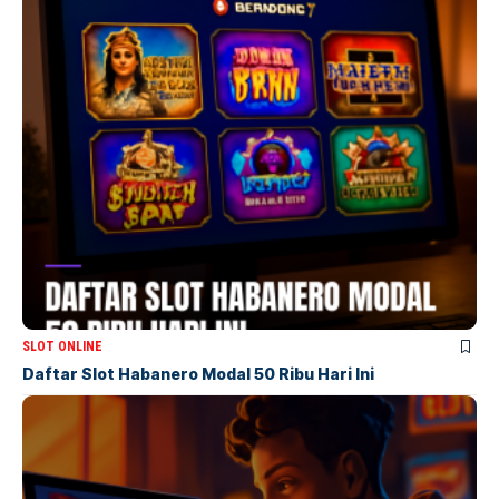
SLOT ONLINE
Daftar Slot Habanero Modal 50 Ribu Hari Ini