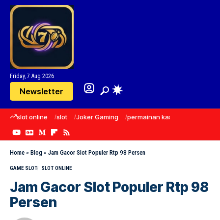
Friday, 7 Aug 2026
Newsletter
slot online
slot
Joker Gaming
permainan kasino
aztec ge
Home
»
Blog
»
Jam Gacor Slot Populer Rtp 98 Persen
GAME SLOT
SLOT ONLINE
Jam Gacor Slot Populer Rtp 98
Persen