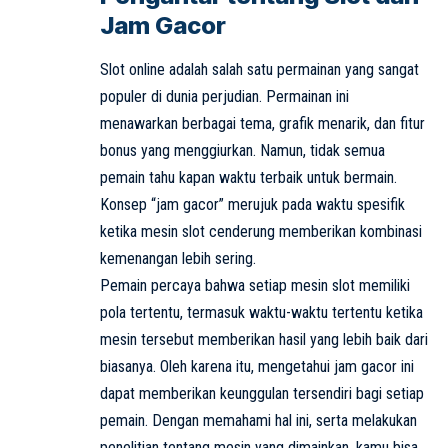
Jam Gacor
Slot online adalah salah satu permainan yang sangat
populer di dunia perjudian. Permainan ini
menawarkan berbagai tema, grafik menarik, dan fitur
bonus yang menggiurkan. Namun, tidak semua
pemain tahu kapan waktu terbaik untuk bermain.
Konsep “jam gacor” merujuk pada waktu spesifik
ketika mesin slot cenderung memberikan kombinasi
kemenangan lebih sering.
Pemain percaya bahwa setiap mesin slot memiliki
pola tertentu, termasuk waktu-waktu tertentu ketika
mesin tersebut memberikan hasil yang lebih baik dari
biasanya. Oleh karena itu, mengetahui jam gacor ini
dapat memberikan keunggulan tersendiri bagi setiap
pemain. Dengan memahami hal ini, serta melakukan
penelitian tentang mesin yang dimainkan, kamu bisa