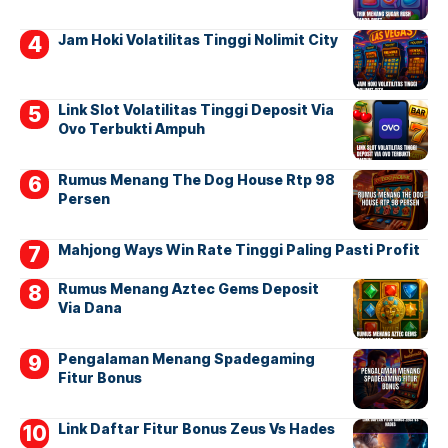
Jam Hoki Volatilitas Tinggi Nolimit City
Link Slot Volatilitas Tinggi Deposit Via
Ovo Terbukti Ampuh
Rumus Menang The Dog House Rtp 98
Persen
Mahjong Ways Win Rate Tinggi Paling Pasti Profit
Rumus Menang Aztec Gems Deposit
Via Dana
Pengalaman Menang Spadegaming
Fitur Bonus
Link Daftar Fitur Bonus Zeus Vs Hades