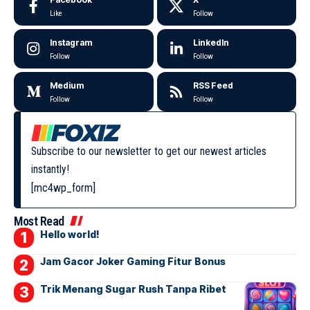
Like
Follow
Instagram
LinkedIn
Follow
Follow
Medium
RSS Feed
Follow
Follow
Subscribe to our newsletter to get our newest articles
instantly!
[mc4wp_form]
Most Read
Hello world!
Jam Gacor Joker Gaming Fitur Bonus
Trik Menang Sugar Rush Tanpa Ribet