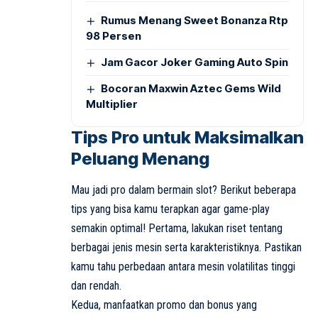
Rumus Menang Sweet Bonanza Rtp
98 Persen
Jam Gacor Joker Gaming Auto Spin
Bocoran Maxwin Aztec Gems Wild
Multiplier
Tips Pro untuk Maksimalkan
Peluang Menang
Mau jadi pro dalam bermain slot? Berikut beberapa
tips yang bisa kamu terapkan agar game-play
semakin optimal! Pertama, lakukan riset tentang
berbagai jenis mesin serta karakteristiknya. Pastikan
kamu tahu perbedaan antara mesin volatilitas tinggi
dan rendah.
Kedua, manfaatkan promo dan bonus yang