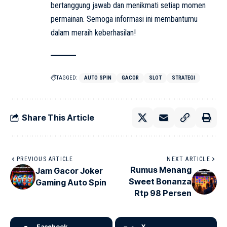
bertanggung jawab dan menikmati setiap momen
permainan. Semoga informasi ini membantumu
dalam meraih keberhasilan!
TAGGED:
AUTO SPIN
GACOR
SLOT
STRATEGI
Share This Article
PREVIOUS ARTICLE
NEXT ARTICLE
Rumus Menang
Jam Gacor Joker
Sweet Bonanza
Gaming Auto Spin
Rtp 98 Persen
Facebook
X