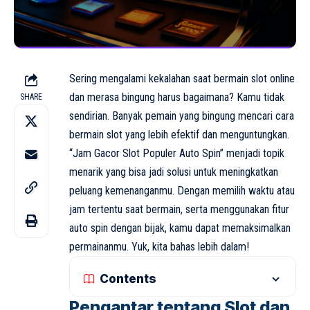
Sering mengalami kekalahan saat bermain slot online
dan merasa bingung harus bagaimana? Kamu tidak
SHARE
sendirian. Banyak pemain yang bingung mencari cara
bermain slot yang lebih efektif dan menguntungkan.
“
Jam Gacor Slot
Populer Auto Spin” menjadi topik
menarik yang bisa jadi solusi untuk meningkatkan
peluang kemenanganmu. Dengan memilih waktu atau
jam tertentu saat bermain, serta menggunakan fitur
auto spin dengan bijak, kamu dapat memaksimalkan
permainanmu. Yuk, kita bahas lebih dalam!
Contents
Pengantar tentang Slot dan