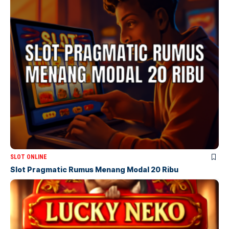
SLOT ONLINE
Slot Pragmatic Rumus Menang Modal 20 Ribu