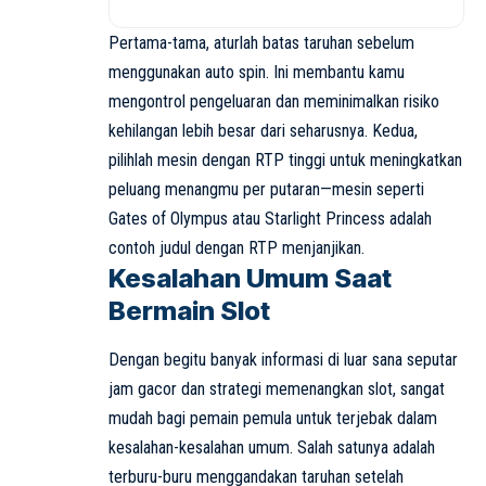
Pertama-tama, aturlah batas taruhan sebelum
menggunakan auto spin. Ini membantu kamu
mengontrol pengeluaran dan meminimalkan risiko
kehilangan lebih besar dari seharusnya. Kedua,
pilihlah mesin dengan RTP tinggi untuk meningkatkan
peluang menangmu per putaran—mesin seperti
Gates of Olympus atau Starlight Princess adalah
contoh judul dengan RTP menjanjikan.
Kesalahan Umum Saat
Bermain Slot
Dengan begitu banyak informasi di luar sana seputar
jam gacor dan strategi memenangkan slot, sangat
mudah bagi pemain pemula untuk terjebak dalam
kesalahan-kesalahan umum. Salah satunya adalah
terburu-buru menggandakan taruhan setelah