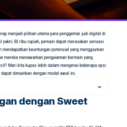
rap menjadi pilihan utama para penggemar judi digital di
 yakni 50 ribu rupiah, pemain dapat merasakan sensasi
an mendapatkan keuntungan potensial yang menggiurkan.
me mereka menawarkan pengalaman bermain yang
il? Mari kita kupas lebih dalam mengenai beberapa opsi
g dapat dimainkan dengan modal awal ini.
gan dengan Sweet