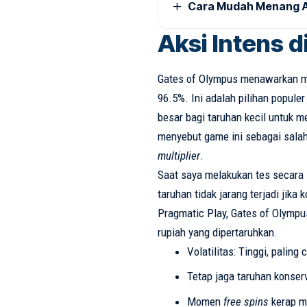
Cara Mudah Menang A
Aksi Intens 
Gates of Olympus menawarkan me
96.5%. Ini adalah pilihan popul
besar bagi taruhan kecil untuk me
menyebut game ini sebagai salah
multiplier
.
Saat saya melakukan tes secara 
taruhan tidak jarang terjadi jik
Pragmatic Play, Gates of Olympu
rupiah yang dipertaruhkan.
Volatilitas: Tinggi, paling
Tetap jaga taruhan konserv
Momen
free spins
kerap m