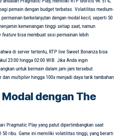
e andalan Pragmatic Play, memiliki RTP teoritis 96.51%,
bagi pemain dengan budget terbatas. Volatilitas medium-
 permainan berkelanjutan dengan modal kecil, seperti 50
ak menjamin kemenangan tinggi setiap saat, namun
 feature
bisa membuat sesi permainan lebih
hwa di server tertentu, RTP live Sweet Bonanza bisa
kul 23:00 hingga 02:00 WIB. Jika Anda ingin
angkan untuk bermain dalam jam-jam tersebut.
ar dan
multiplier
hingga 100x menjadi daya tarik tambahan
 Modal dengan The
dari
Pragmatic Play
yang patut dipertimbangkan saat
 ribu. Game ini memiliki volatilitas tinggi, yang berarti