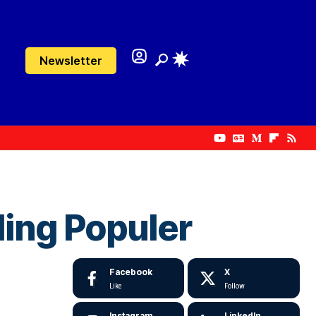
Newsletter
ling Populer
Facebook
X
Like
Follow
Instagram
LinkedIn