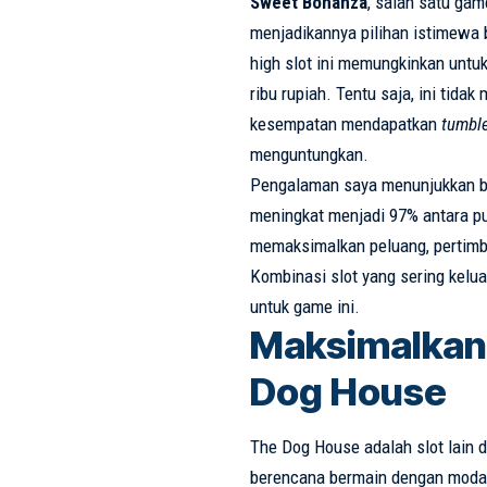
Sweet Bonanza
, salah satu gam
menjadikannya pilihan istimewa 
high slot ini memungkinkan untuk
ribu rupiah. Tentu saja, ini tid
kesempatan mendapatkan
tumble
menguntungkan.
Pengalaman saya menunjukkan ba
meningkat menjadi 97% antara pu
memaksimalkan peluang, pertimb
Kombinasi slot yang sering kelu
untuk game ini.
Maksimalkan
Dog House
The Dog House adalah slot lain 
berencana bermain dengan modal 50