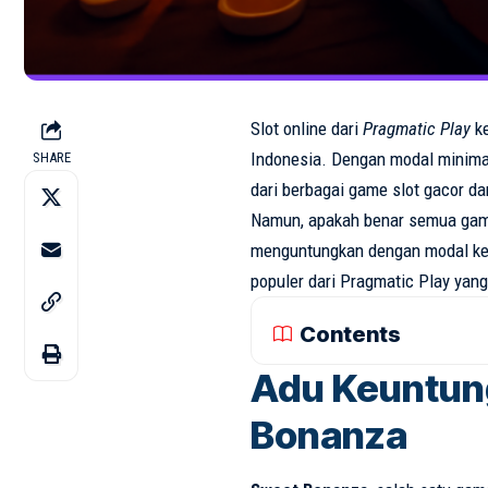
Slot online dari
Pragmatic Play
ke
Indonesia. Dengan modal minimal
SHARE
dari berbagai game slot gacor d
Namun, apakah benar semua ga
menguntungkan dengan modal kec
populer dari Pragmatic Play yan
Contents
Adu Keuntun
Bonanza