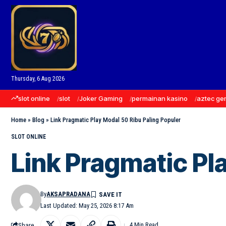
Thursday, 6 Aug 2026
slot online
slot
Joker Gaming
permainan kasino
aztec ge
Home
»
Blog
»
Link Pragmatic Play Modal 50 Ribu Paling Populer
SLOT ONLINE
Link Pragmatic Pl
By
AKSAPRADANA
Last Updated: May 25, 2026 8:17 Am
Share
4 Min Read