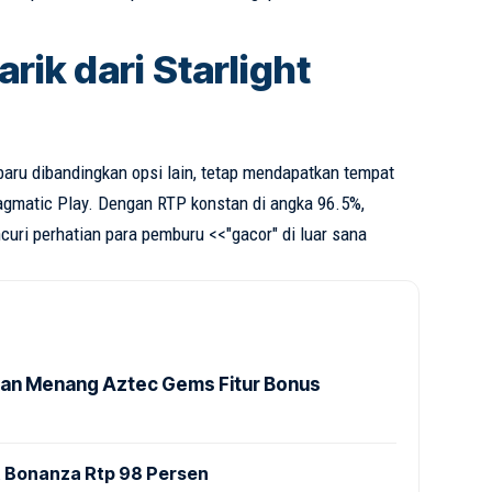
ik dari Starlight
 baru dibandingkan opsi lain, tetap mendapatkan tempat
ragmatic Play. Dengan RTP konstan di angka 96.5%,
uri perhatian para pemburu <<"gacor" di luar sana
an Menang Aztec Gems Fitur Bonus
Bonanza Rtp 98 Persen