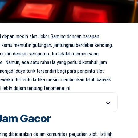
 depan mesin slot Joker Gaming dengan harapan
t kamu memutar gulungan, jantungmu berdebar kencang,
r diri dengan sempurna. Ini adalah momen yang
t. Namun, ada satu rahasia yang perlu diketahui:
jam
menjadi daya tarik tersendiri bagi para pencinta slot
-waktu tertentu ketika mesin memberikan lebih banyak
i lebih dalam tentang fenomena ini.
Jam Gacor
ring dibicarakan dalam komunitas perjudian slot. Istilah