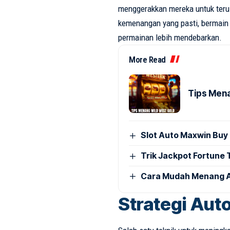
menggerakkan mereka untuk teru
kemenangan yang pasti, bermain
permainan lebih mendebarkan.
More Read
Tips Mena
Slot Auto Maxwin Buy 
Trik Jackpot Fortune T
Cara Mudah Menang A
Strategi Aut