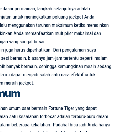
-dasar permainan, langkah selanjutnya adalah
njutan untuk meningkatkan peluang jackpot Anda.
elalu menggunakan taruhan maksimum ketika memainkan
gkinkan Anda memanfaatkan multiplier maksimal dan
ngan yang sangat besar.
in juga harus diperhatikan. Dari pengalaman saya
 sesi bermain, biasanya jam-jam tertentu seperti malam
ebih banyak bermain, sehingga kemungkinan mesin sedang
la ini dapat menjadi salah satu cara efektif untuk
m meraih jackpot.
Umum
han umum saat bermain Fortune Tiger yang dapat
alah satu kesalahan terbesar adalah terburu-buru dalam
alami beberapa kekalahan. Padahal bisa jadi Anda hanya