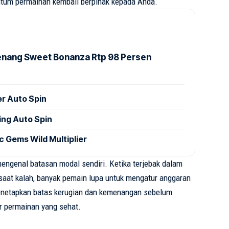
tum permainan kembali berpihak kepada Anda.
nang Sweet Bonanza Rtp 98 Persen
r Auto Spin
ng Auto Spin
 Gems Wild Multiplier
mengenal batasan modal sendiri. Ketika terjebak dalam
saat kalah, banyak pemain lupa untuk mengatur anggaran
enetapkan batas kerugian dan kemenangan sebelum
ur permainan yang sehat.