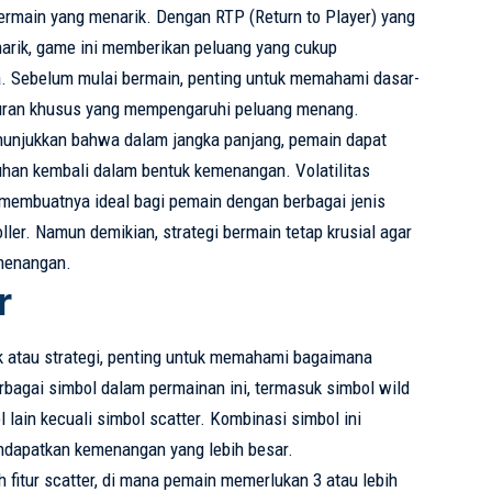
main yang menarik. Dengan RTP (Return to Player) yang
arik, game ini memberikan peluang yang cukup
a. Sebelum mulai bermain, penting untuk memahami dasar-
turan khusus yang mempengaruhi peluang menang.
unjukkan bahwa dalam jangka panjang, pemain dapat
uhan kembali dalam bentuk kemenangan. Volatilitas
 membuatnya ideal bagi pemain dengan berbagai jenis
ller. Namun demikian, strategi bermain tetap krusial agar
menangan.
r
ik atau strategi, penting untuk memahami bagaimana
rbagai simbol dalam permainan ini, termasuk simbol wild
lain kecuali simbol scatter. Kombinasi simbol ini
dapatkan kemenangan yang lebih besar.
 fitur scatter, di mana pemain memerlukan 3 atau lebih