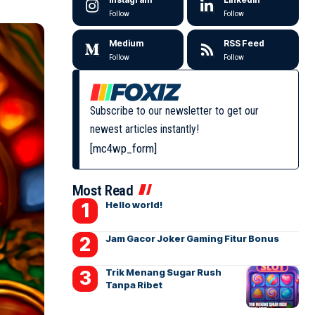
Follow
Follow
Medium
RSS Feed
Follow
Follow
Subscribe to our newsletter to get our
newest articles instantly!
[mc4wp_form]
Most Read
Hello world!
Jam Gacor Joker Gaming Fitur Bonus
Trik Menang Sugar Rush
Tanpa Ribet