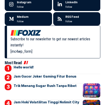
Instagram
LinkedIn
Follow
Follow
Medium
RSS Feed
Follow
Follow
Subscribe to our newsletter to get our newest articles
instantly!
[mc4wp_form]
Most Read
Hello world!
Jam Gacor Joker Gaming Fitur Bonus
Trik Menang Sugar Rush Tanpa Ribet
Jam Hoki Volatilitas Tinggi Nolimit City