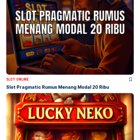
SLOT ONLINE
Slot Pragmatic Rumus Menang Modal 20 Ribu