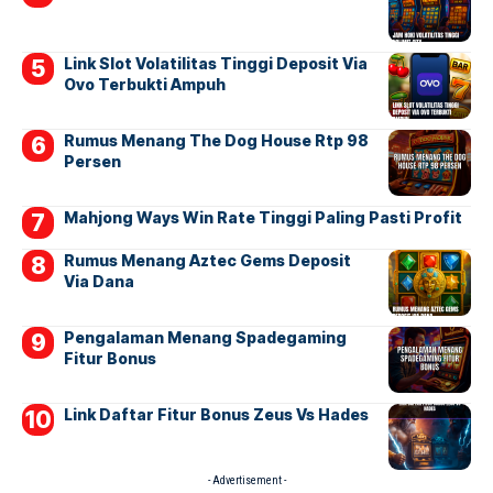
Link Slot Volatilitas Tinggi Deposit Via
Ovo Terbukti Ampuh
Rumus Menang The Dog House Rtp 98
Persen
Mahjong Ways Win Rate Tinggi Paling Pasti Profit
Rumus Menang Aztec Gems Deposit
Via Dana
Pengalaman Menang Spadegaming
Fitur Bonus
Link Daftar Fitur Bonus Zeus Vs Hades
- Advertisement -