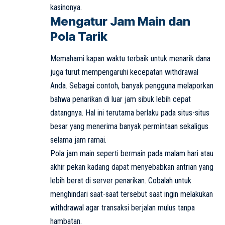
kasinonya.
Mengatur Jam Main dan
Pola Tarik
Memahami kapan waktu terbaik untuk menarik dana
juga turut mempengaruhi kecepatan withdrawal
Anda. Sebagai contoh, banyak pengguna melaporkan
bahwa penarikan di luar jam sibuk lebih cepat
datangnya. Hal ini terutama berlaku pada situs-situs
besar yang menerima banyak permintaan sekaligus
selama jam ramai.
Pola jam main seperti bermain pada malam hari atau
akhir pekan kadang dapat menyebabkan antrian yang
lebih berat di server penarikan. Cobalah untuk
menghindari saat-saat tersebut saat ingin melakukan
withdrawal agar transaksi berjalan mulus tanpa
hambatan.