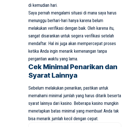
di kemudian hari.
Saya pernah mengalami situasi di mana saya harus
menunggu berhari-hari hanya karena belum
melakukan verifikasi dengan baik. Oleh karena itu,
sangat disarankan untuk segera verifikasi setelah
mendaftar. Hal ini juga akan mempercepat proses
ketika Anda ingin menarik kemenangan tanpa
pergantian waktu yang lama.
Cek Minimal Penarikan dan
Syarat Lainnya
Sebelum melakukan penarikan, pastikan untuk
memahami minimal jumlah yang harus ditarik beserta
syarat lainnya dari kasino. Beberapa kasino mungkin
menetapkan batas minimal yang membuat Anda tak
bisa menarik jumlah kecil dengan cepat.