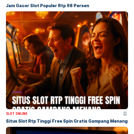
Jam Gacor Slot Populer Rtp 98 Persen
SLOT ONLINE
Situs Slot Rtp Tinggi Free Spin Gratis Gampang Menang