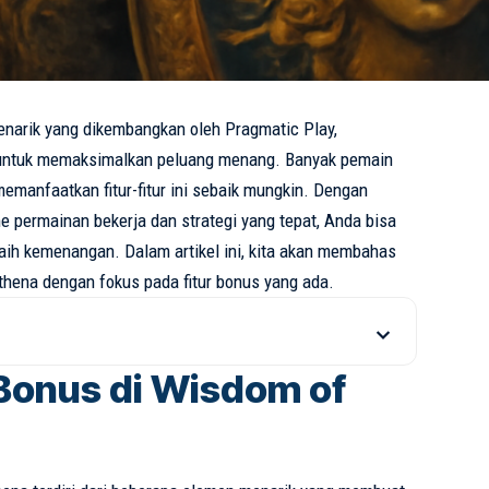
enarik yang dikembangkan oleh Pragmatic Play,
 untuk memaksimalkan peluang menang. Banyak pemain
emanfaatkan fitur-fitur ini sebaik mungkin. Dengan
ermainan bekerja dan strategi yang tepat, Anda bisa
ih kemenangan. Dalam artikel ini, kita akan membahas
thena
dengan fokus pada fitur bonus yang ada.
 Bonus di Wisdom of