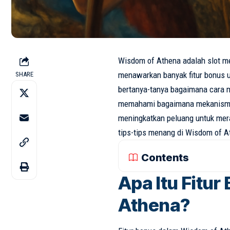
Wisdom of Athena adalah slot m
menawarkan banyak fitur bonus
SHARE
bertanya-tanya bagaimana cara m
memahami bagaimana mekanisme p
meningkatkan peluang untuk mera
tips-tips menang di
Wisdom of A
Contents
Apa Itu Fitur
Athena?