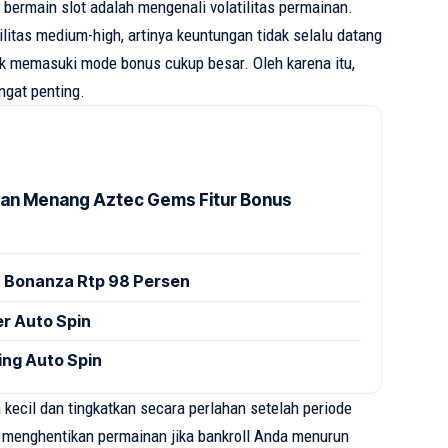
m bermain slot adalah mengenali volatilitas permainan.
litas medium-high, artinya keuntungan tidak selalu datang
uk memasuki mode bonus cukup besar. Oleh karena itu,
ngat penting.
an Menang Aztec Gems Fitur Bonus
Bonanza Rtp 98 Persen
r Auto Spin
ng Auto Spin
kecil dan tingkatkan secara perlahan setelah periode
k menghentikan permainan jika bankroll Anda menurun