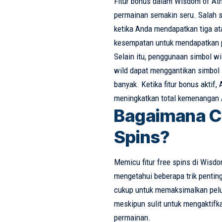
Fitur bonus dalam Wisdom of Ath
permainan semakin seru. Salah sa
ketika Anda mendapatkan tiga ata
kesempatan untuk mendapatkan pu
Selain itu, penggunaan simbol wi
wild dapat menggantikan simbol
banyak. Ketika fitur bonus aktif
meningkatkan total kemenangan 
Bagaimana Ca
Spins?
Memicu fitur free spins di Wisdo
mengetahui beberapa trik pentin
cukup untuk memaksimalkan pelu
meskipun sulit untuk mengaktifka
permainan.