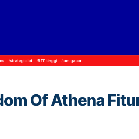
ms
strategi slot
RTP tinggi
jam gacor
om Of Athena Fitu