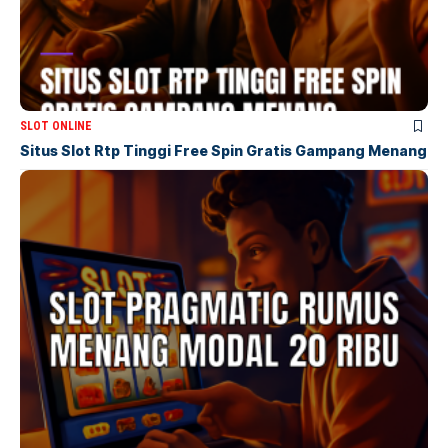
SLOT ONLINE
Situs Slot Rtp Tinggi Free Spin Gratis Gampang Menang