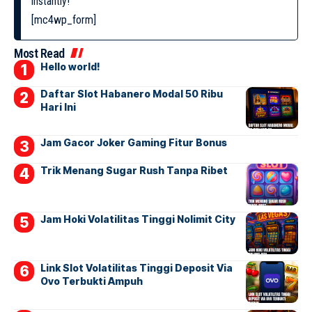
instantly!
[mc4wp_form]
Most Read
Hello world!
Daftar Slot Habanero Modal 50 Ribu
Hari Ini
Jam Gacor Joker Gaming Fitur Bonus
Trik Menang Sugar Rush Tanpa Ribet
Jam Hoki Volatilitas Tinggi Nolimit City
Link Slot Volatilitas Tinggi Deposit Via
Ovo Terbukti Ampuh