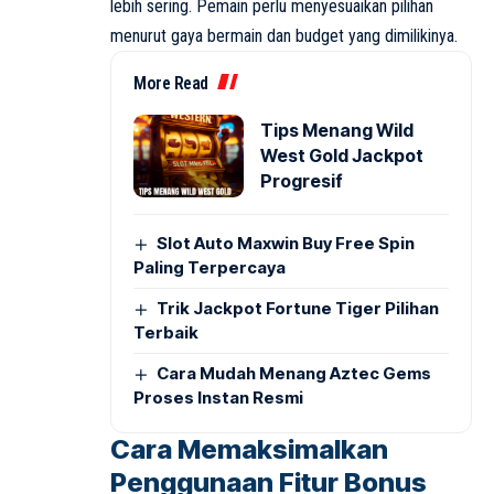
lebih sering. Pemain perlu menyesuaikan pilihan
menurut gaya bermain dan budget yang dimilikinya.
More Read
Tips Menang Wild
West Gold Jackpot
Progresif
Slot Auto Maxwin Buy Free Spin
Paling Terpercaya
Trik Jackpot Fortune Tiger Pilihan
Terbaik
Cara Mudah Menang Aztec Gems
Proses Instan Resmi
Cara Memaksimalkan
Penggunaan Fitur Bonus