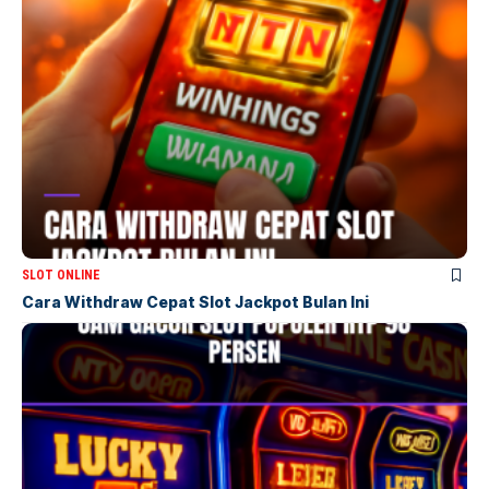
SLOT ONLINE
Cara Withdraw Cepat Slot Jackpot Bulan Ini